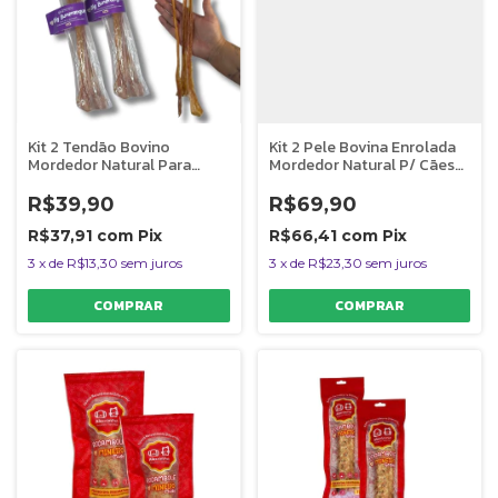
Kit 2 Tendão Bovino
Kit 2 Pele Bovina Enrolada
Mordedor Natural Para
Mordedor Natural P/ Cães
Cães Big Bumerangue
Rosquinha Mineira
AlecrimPet
AlecrimPet
R$39,90
R$69,90
R$37,91
com
Pix
R$66,41
com
Pix
3
x
de
R$13,30
sem juros
3
x
de
R$23,30
sem juros