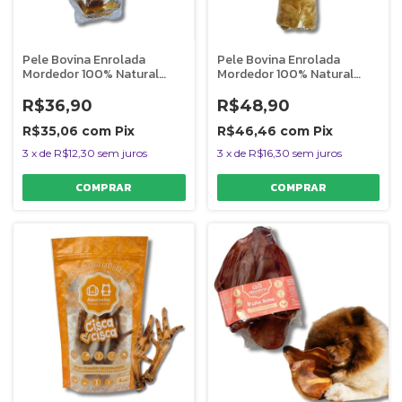
Pele Bovina Enrolada
Pele Bovina Enrolada
Mordedor 100% Natural
Mordedor 100% Natural
Para Cães 1 Unidade
Para Cães 1 Unidade
Rocambole Mineiro Miudo
Rocambole Mineiro Graúdo
R$36,90
R$48,90
AlecrimPet
AlecrimPet
R$35,06
com
Pix
R$46,46
com
Pix
3
x
de
R$12,30
sem juros
3
x
de
R$16,30
sem juros