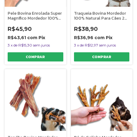
Pele Bovina Enrolada Super
Traqueia Bovina Mordedor
Magnífico Mordedor 100%
100% Natural Para Cães 2
Natural Para Cães
Uni Bicho do Mato
AlecrimPet
R$45,90
R$38,90
R$43,61
com
Pix
R$36,96
com
Pix
3
x
de
R$15,30
sem juros
3
x
de
R$12,97
sem juros