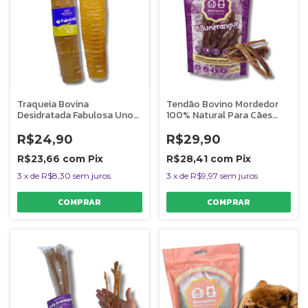
Traqueia Bovina
Tendão Bovino Mordedor
Desidratada Fabulosa Uno
100% Natural Para Cães
Mordedor 100% Natural
Bumerangue 60g
Para Cães 1 Unidade
AlecrimPet
R$24,90
R$29,90
AlecrimPet
R$23,66
com
Pix
R$28,41
com
Pix
3
x
de
R$8,30
sem juros
3
x
de
R$9,97
sem juros