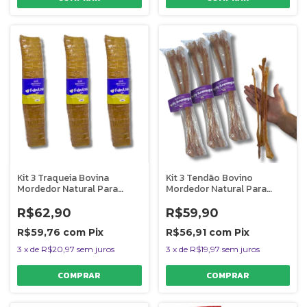
Kit 3 Traqueia Bovina
Kit 3 Tendão Bovino
Mordedor Natural Para
Mordedor Natural Para
Cães Fabulosa Uno
Cães Big Bumerangue
AlecrimPet
AlecrimPet
R$62,90
R$59,90
R$59,76
com
Pix
R$56,91
com
Pix
3
x
de
R$20,97
sem juros
3
x
de
R$19,97
sem juros