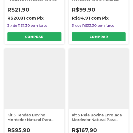
Natural Para Cães 1 Unidade
Para Caes Supimpa
AlecrimPet
AlecrimPet
R$21,90
R$99,90
R$20,81
com
Pix
R$94,91
com
Pix
3
x
de
R$7,30
sem juros
3
x
de
R$33,30
sem juros
Kit 5 Tendão Bovino
Kit 5 Pele Bovina Enrolada
Mordedor Natural Para
Mordedor Natural Para
Cães Big Bumerangue
Cães Rosquinha AlecrimPet
AlecrimPet
R$95,90
R$167,90