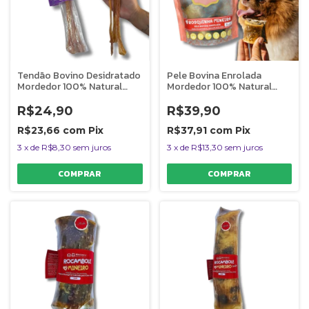
Tendão Bovino Desidratado
Pele Bovina Enrolada
Mordedor 100% Natural
Mordedor 100% Natural
Para Cães Big Bumerangue 1
Para Cães 4 Unidades
Unidade AlecrimPet
Rosquinha Mineira
R$24,90
R$39,90
AlecrimPet
R$23,66
com
Pix
R$37,91
com
Pix
3
x
de
R$8,30
sem juros
3
x
de
R$13,30
sem juros