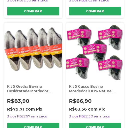
3
x
de
R$72,30
sem juros
3
x
de
R$52,63
sem juros
Kit 5 Orelha Bovina
Kit 5 Casco Bovino
Desidratada Mordedor
Mordedor 100% Natural
Natural Para Cães Preciosa
Para Caes Supimpa
AlecrimPet
AlecrimPet
R$83,90
R$66,90
R$79,71
com
Pix
R$63,56
com
Pix
3
x
de
R$27,97
sem juros
3
x
de
R$22,30
sem juros