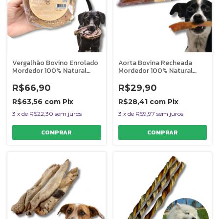
Vergalhão Bovino Enrolado
Aorta Bovina Recheada
Mordedor 100% Natural
Mordedor 100% Natural
Para Cães Pet Bem 1 Uni
Para Cães Chocalho Pet
Bem 1 Uni
R$66,90
R$29,90
R$63,56
com
Pix
R$28,41
com
Pix
3
x
de
R$22,30
sem juros
3
x
de
R$9,97
sem juros