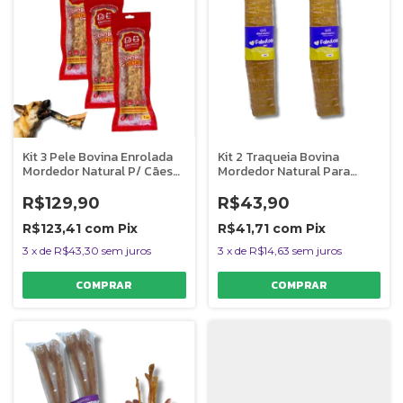
Kit 3 Pele Bovina Enrolada
Kit 2 Traqueia Bovina
Mordedor Natural P/ Cães
Mordedor Natural Para
Rocambole Graúdo
Cães Fabulosa Uno
AlecrimPet
AlecrimPet
R$129,90
R$43,90
R$123,41
com
Pix
R$41,71
com
Pix
3
x
de
R$43,30
sem juros
3
x
de
R$14,63
sem juros