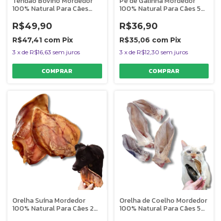
Tendão Bovino Mordedor
Pé de Galinha Mordedor
100% Natural Para Cães
100% Natural Para Cães 5
100g Bicho do Mato
Uni Bicho do Mato
R$49,90
R$36,90
R$47,41
com
Pix
R$35,06
com
Pix
3
x
de
R$16,63
sem juros
3
x
de
R$12,30
sem juros
Orelha Suína Mordedor
Orelha de Coelho Mordedor
100% Natural Para Cães 2
100% Natural Para Cães 5
Uni Bicho do Mato
Uni Bicho do Mato