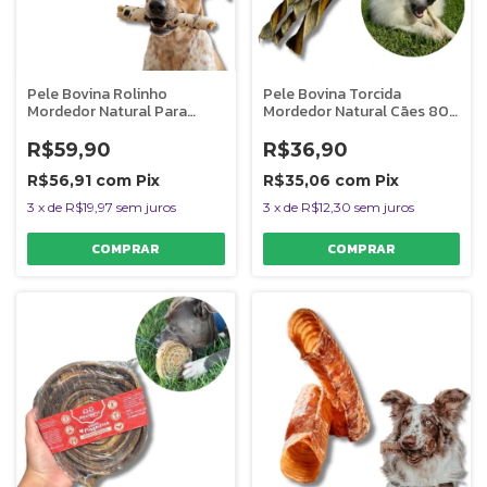
Pele Bovina Rolinho
Pele Bovina Torcida
Mordedor Natural Para
Mordedor Natural Cães 80g
Cães Bicho do Mato
Bicho do Mato
R$59,90
R$36,90
R$56,91
com
Pix
R$35,06
com
Pix
3
x
de
R$19,97
sem juros
3
x
de
R$12,30
sem juros