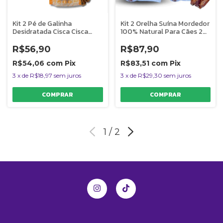
Kit 2 Pé de Galinha
Kit 2 Orelha Suína Mordedor
Desidratada Cisca Cisca
100% Natural Para Cães 2
Mordedor Para Cães
Uni AlecrimPet
AlecrimPet
R$56,90
R$87,90
R$54,06
com
Pix
R$83,51
com
Pix
3
x
de
R$18,97
sem juros
3
x
de
R$29,30
sem juros
1
/
2