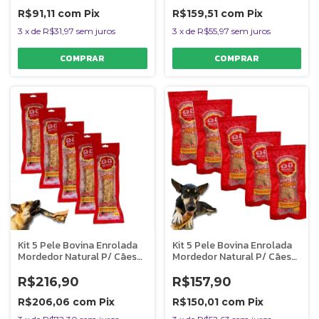
R$91,11
com
Pix
R$159,51
com
Pix
3
x
de
R$31,97
sem juros
3
x
de
R$55,97
sem juros
Kit 5 Pele Bovina Enrolada
Kit 5 Pele Bovina Enrolada
Mordedor Natural P/ Cães
Mordedor Natural P/ Cães
Rocambole Graúdo
Rocambole Miudo
AlecrimPet
AlecrimPet
R$216,90
R$157,90
R$206,06
com
Pix
R$150,01
com
Pix