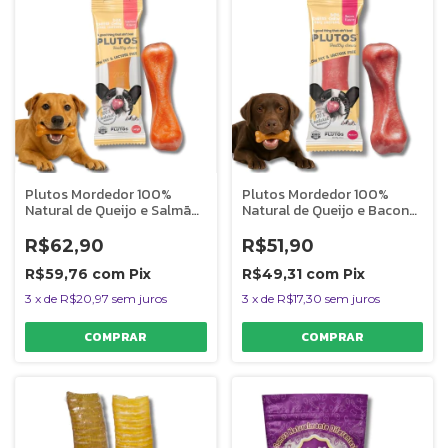
Plutos Mordedor 100%
Plutos Mordedor 100%
Natural de Queijo e Salmão
Natural de Queijo e Bacon
Para Cães G
Para Cães M
R$62,90
R$51,90
R$59,76
com
Pix
R$49,31
com
Pix
3
x
de
R$20,97
sem juros
3
x
de
R$17,30
sem juros