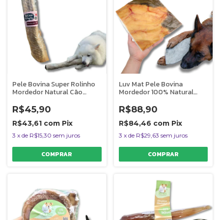
Pele Bovina Super Rolinho
Luv Mat Pele Bovina
Mordedor Natural Cão
Mordedor 100% Natural
Bicho do Mato
Para Caes 1 Unidade
R$45,90
R$88,90
R$43,61
com
Pix
R$84,46
com
Pix
3
x
de
R$15,30
sem juros
3
x
de
R$29,63
sem juros