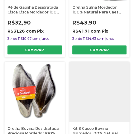
Pé de Galinha Desidratada
Orelha Suína Mordedor
Cisca Cisca Mordedor 100%
100% Natural Para Cães
Natural Para Cães 4
Lela Suina 2 Unidades
Unidades AlecrimPet
AlecrimPet
R$32,90
R$43,90
R$31,26
com
Pix
R$41,71
com
Pix
3
x
de
R$10,97
sem juros
3
x
de
R$14,63
sem juros
Orelha Bovina Desidratada
Kit 8 Casco Bovino
Preciosa Mordedor 100%
Mordedor 100% Natural