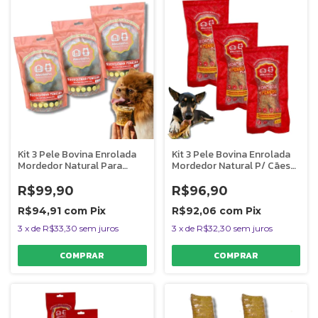
Kit 3 Pele Bovina Enrolada
Kit 3 Pele Bovina Enrolada
Mordedor Natural Para
Mordedor Natural P/ Cães
Cães Rosquinha AlecrimPet
Rocambole Miudo
AlecrimPet
R$99,90
R$96,90
R$94,91
com
Pix
R$92,06
com
Pix
3
x
de
R$33,30
sem juros
3
x
de
R$32,30
sem juros