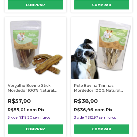
Vergalho Bovino Stick
Pele Bovina Tirinhas
Mordedor 100% Natural
Mordedor 100% Natural
Para Cães Pet Bem
Para Cães Pet Bem 100g
R$57,90
R$38,90
R$55,01
com
Pix
R$36,96
com
Pix
3
x
de
R$19,30
sem juros
3
x
de
R$12,97
sem juros