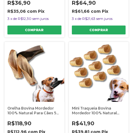
R$36,90
R$64,90
R$35,06
com
Pix
R$61,66
com
Pix
3
x
de
R$12,30
sem juros
3
x
de
R$21,63
sem juros
Orelha Bovina Mordedor
Mini Traqueia Bovina
100% Natural Para Cães 5
Mordedor 100% Natural
Uni Bicho do Mato
Para Cães 9 Uni Bicho do
Mato
R$118,90
R$41,90
R$112,96
com
Pix
R$39,81
com
Pix