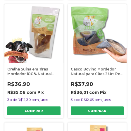
Orelha Suína em Tiras
Casco Bovino Mordedor
Mordedor 100% Natural
Natural para Cães 3 Uni Pet
Para Cães Pet Bem 6
Bem
Unidades
R$36,90
R$37,90
R$35,06
com
Pix
R$36,01
com
Pix
3
x
de
R$12,30
sem juros
3
x
de
R$12,63
sem juros