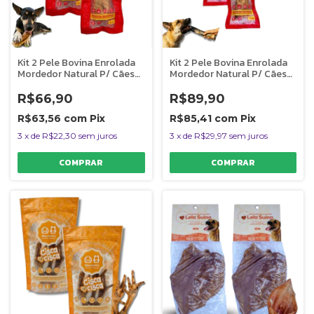
Kit 2 Pele Bovina Enrolada
Kit 2 Pele Bovina Enrolada
Mordedor Natural P/ Cães
Mordedor Natural P/ Cães
Rocambole Miudo
Rocambole Graúdo
AlecrimPet
AlecrimPet
R$66,90
R$89,90
R$63,56
com
Pix
R$85,41
com
Pix
3
x
de
R$22,30
sem juros
3
x
de
R$29,97
sem juros