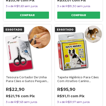
R$33,16
com
Pix
R$55,01
com
Pix
3
x
de
R$11,63
sem juros
3
x
de
R$19,30
sem juros
ESGOTADO
ESGOTADO
Tesoura Cortador De Unha
Tapete Higiênico Para Cães
Para Cães e Gatos Pequeno
Com Atrativo Canino
Porte Germanhart
Germanhart 30 Un
R$22,90
R$95,90
R$21,76
com
Pix
R$91,11
com
Pix
3
x
de
R$7,63
sem juros
3
x
de
R$31,97
sem juros