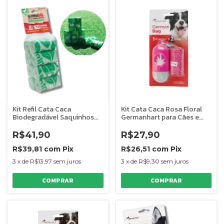
Kit Refil Cata Caca
Kit Cata Caca Rosa Floral
Biodegradável Saquinhos
Germanhart para Cães e
Higiênicos 8 Rolos
Gatos
Germanhart
R$41,90
R$27,90
R$39,81
com
Pix
R$26,51
com
Pix
3
x
de
R$13,97
sem juros
3
x
de
R$9,30
sem juros