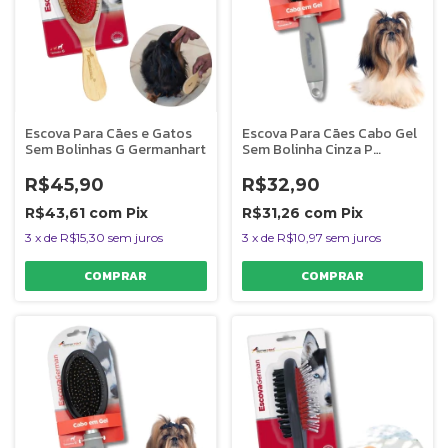
Escova Para Cães e Gatos
Escova Para Cães Cabo Gel
Sem Bolinhas G Germanhart
Sem Bolinha Cinza P
Germanhart
R$45,90
R$32,90
R$43,61
com
Pix
R$31,26
com
Pix
3
x
de
R$15,30
sem juros
3
x
de
R$10,97
sem juros