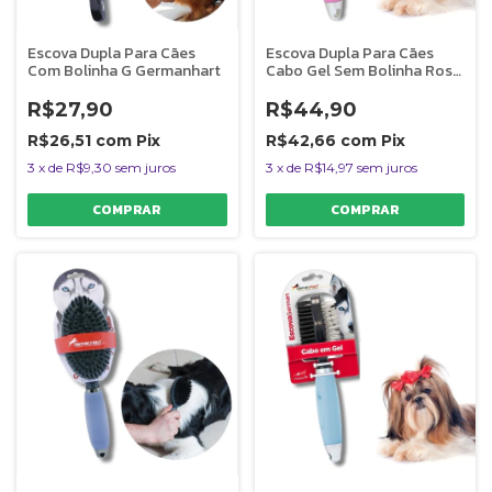
Escova Dupla Para Cães
Escova Dupla Para Cães
Com Bolinha G Germanhart
Cabo Gel Sem Bolinha Rosa
G Germanhart
R$27,90
R$44,90
R$26,51
com
Pix
R$42,66
com
Pix
3
x
de
R$9,30
sem juros
3
x
de
R$14,97
sem juros