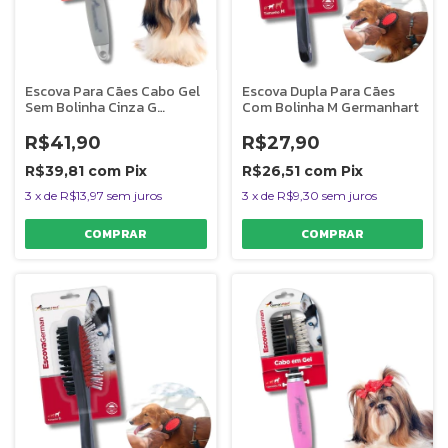
Escova Para Cães Cabo Gel
Escova Dupla Para Cães
Sem Bolinha Cinza G
Com Bolinha M Germanhart
Germanhart
R$41,90
R$27,90
R$39,81
com
Pix
R$26,51
com
Pix
3
x
de
R$13,97
sem juros
3
x
de
R$9,30
sem juros