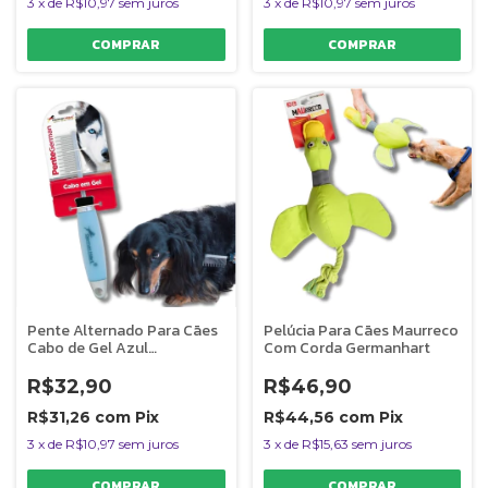
3
x
de
R$10,97
sem juros
3
x
de
R$10,97
sem juros
Pente Alternado Para Cães
Pelúcia Para Cães Maurreco
Cabo de Gel Azul
Com Corda Germanhart
Germanhart
R$32,90
R$46,90
R$31,26
com
Pix
R$44,56
com
Pix
3
x
de
R$10,97
sem juros
3
x
de
R$15,63
sem juros