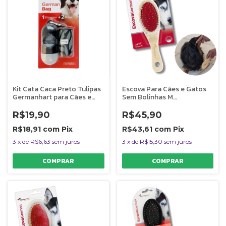
Kit Cata Caca Preto Tulipas
Escova Para Cães e Gatos
Germanhart para Cães e
Sem Bolinhas M
Gatos
Germanhart
R$19,90
R$45,90
R$18,91
com
Pix
R$43,61
com
Pix
3
x
de
R$6,63
sem juros
3
x
de
R$15,30
sem juros