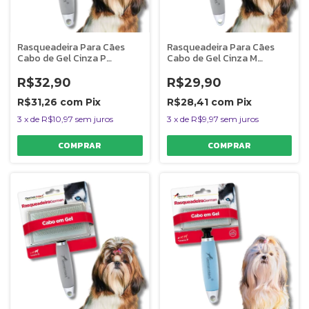
Rasqueadeira Para Cães
Rasqueadeira Para Cães
Cabo de Gel Cinza P
Cabo de Gel Cinza M
Germanhart
Germanhart
R$32,90
R$29,90
R$31,26
com
Pix
R$28,41
com
Pix
3
x
de
R$10,97
sem juros
3
x
de
R$9,97
sem juros