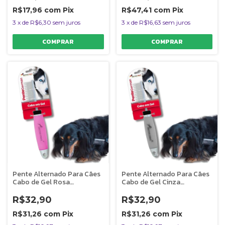
R$17,96
com
Pix
R$47,41
com
Pix
3
x
de
R$6,30
sem juros
3
x
de
R$16,63
sem juros
Pente Alternado Para Cães
Pente Alternado Para Cães
Cabo de Gel Rosa
Cabo de Gel Cinza
Germanhart
Germanhart
R$32,90
R$32,90
R$31,26
com
Pix
R$31,26
com
Pix