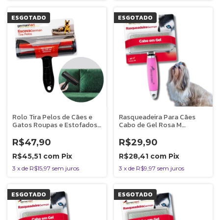
ESGOTADO
ESGOTADO
Rolo Tira Pelos de Cães e
Rasqueadeira Para Cães
Gatos Roupas e Estofados
Cabo de Gel Rosa M
Germanhart
Germanhart
R$47,90
R$29,90
R$45,51
com
Pix
R$28,41
com
Pix
3
x
de
R$15,97
sem juros
3
x
de
R$9,97
sem juros
ESGOTADO
ESGOTADO