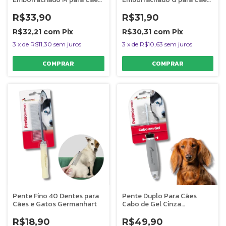
e Gatos Germanhart
e Gatos Germanhart
R$33,90
R$31,90
R$32,21
com
Pix
R$30,31
com
Pix
3
x
de
R$11,30
sem juros
3
x
de
R$10,63
sem juros
Pente Fino 40 Dentes para
Pente Duplo Para Cães
Cães e Gatos Germanhart
Cabo de Gel Cinza
Germanhart
R$18,90
R$49,90