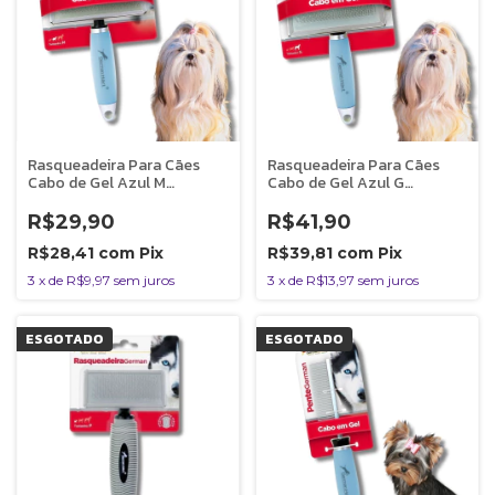
Rasqueadeira Para Cães
Rasqueadeira Para Cães
Cabo de Gel Azul M
Cabo de Gel Azul G
Germanhart
Germanhart
R$29,90
R$41,90
R$28,41
com
Pix
R$39,81
com
Pix
3
x
de
R$9,97
sem juros
3
x
de
R$13,97
sem juros
ESGOTADO
ESGOTADO