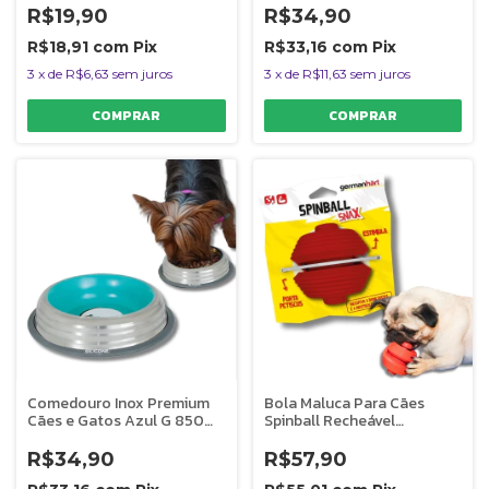
R$19,90
R$34,90
R$18,91
com
Pix
R$33,16
com
Pix
3
x
de
R$6,63
sem juros
3
x
de
R$11,63
sem juros
Comedouro Inox Premium
Bola Maluca Para Cães
Cães e Gatos Azul G 850ml
Spinball Recheável
Germanhart
Resistente Germanhart
R$34,90
R$57,90