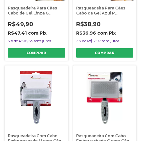
Rasqueadeira Para Cães
Rasqueadeira Para Cães
Cabo de Gel Cinza G
Cabo de Gel Azul P
Germanhart
Germanhart
R$49,90
R$38,90
R$47,41
com
Pix
R$36,96
com
Pix
3
x
de
R$16,63
sem juros
3
x
de
R$12,97
sem juros
Rasqueadeira Com Cabo
Rasqueadeira Com Cabo
Emborrachado M para Cães
Emborrachado G para Cães