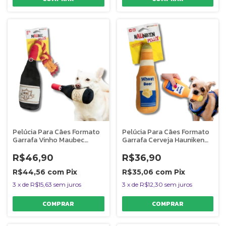
Pelúcia Para Cães Formato
Pelúcia Para Cães Formato
Garrafa Vinho Maubec
Garrafa Cerveja Hauniken
Germanhart
Germanhart
R$46,90
R$36,90
R$44,56
com
Pix
R$35,06
com
Pix
3
x
de
R$15,63
sem juros
3
x
de
R$12,30
sem juros