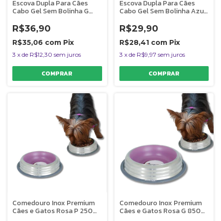
Escova Dupla Para Cães
Escova Dupla Para Cães
Cabo Gel Sem Bolinha G
Cabo Gel Sem Bolinha Azul
Germanhart
M Germanhart
R$36,90
R$29,90
R$35,06
com
Pix
R$28,41
com
Pix
3
x
de
R$12,30
sem juros
3
x
de
R$9,97
sem juros
Comedouro Inox Premium
Comedouro Inox Premium
Cães e Gatos Rosa P 250ml
Cães e Gatos Rosa G 850ml
Germanhart
Germanhart