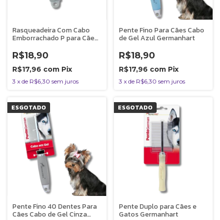
Rasqueadeira Com Cabo
Pente Fino Para Cães Cabo
Emborrachado P para Cães
de Gel Azul Germanhart
e Gatos Germanhart
R$18,90
R$18,90
R$17,96
com
Pix
R$17,96
com
Pix
3
x
de
R$6,30
sem juros
3
x
de
R$6,30
sem juros
ESGOTADO
ESGOTADO
Pente Fino 40 Dentes Para
Pente Duplo para Cães e
Cães Cabo de Gel Cinza
Gatos Germanhart