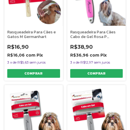
Rasqueadeira Para Cães e
Rasqueadeira Para Cães
Gatos M Germanhart
Cabo de Gel Rosa P
Germanhart
R$16,90
R$38,90
R$16,06
com
Pix
R$36,96
com
Pix
3
x
de
R$5,63
sem juros
3
x
de
R$12,97
sem juros