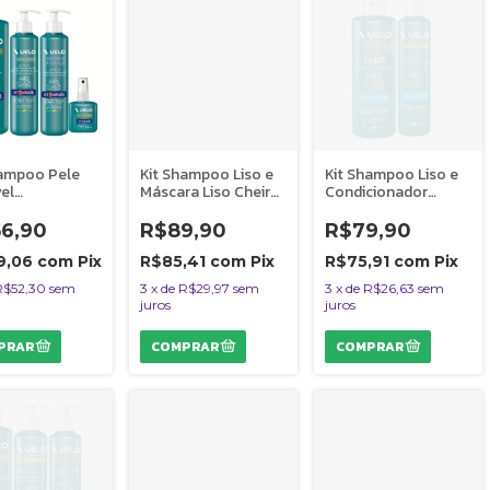
hampoo Pele
Kit Shampoo Liso e
Kit Shampoo Liso e
el
Máscara Liso Cheiro
Condicionador
cionador
de Infância Vuelo
Explosão de
ra e Perfume
Cães
Encantos Vuelo
56,90
R$89,90
R$79,90
Sensações
Cães
 Cães
9,06
com
Pix
R$85,41
com
Pix
R$75,91
com
Pix
R$52,30
sem
3
x
de
R$29,97
sem
3
x
de
R$26,63
sem
juros
juros