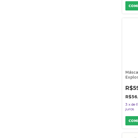
Másca
Explo
Encan
Dolce 
R$5
Gatos
R$56
3
x
de
juros