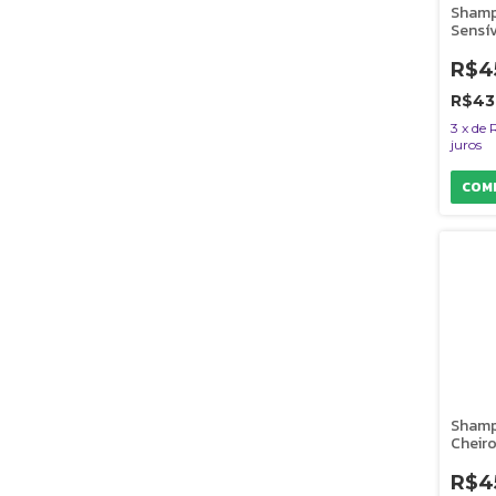
Shamp
Sensív
Infanc
Pet Cã
R$4
500 m
R$43
3
x
de
juros
Shamp
Cheiro
Vuelo
Cães 
R$4