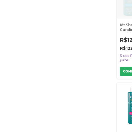
Kit S
Condi
Másca
Explo
R$1
Encan
Cães
R$12
3
x
de
juros