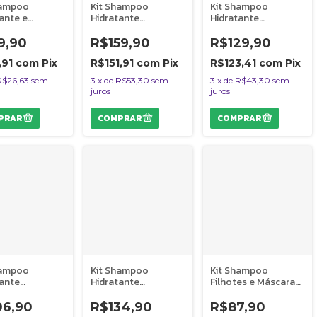
hampoo
Kit Shampoo
Kit Shampoo
ante e
Hidratante
Hidratante
cionador
Condicionador
Condicionador
 de Infância
Máscara Perfume
Máscara Explosão
9,90
R$159,90
R$129,90
 Cães
Cheiro de Infância
de Encantos Vuelo
Vuelo Cães
Cães
,91
com
Pix
R$151,91
com
Pix
R$123,41
com
Pix
R$26,63
sem
3
x
de
R$53,30
sem
3
x
de
R$43,30
sem
juros
juros
hampoo
Kit Shampoo
Kit Shampoo
tante
Hidratante
Filhotes e Máscara
cionador e
Condicionador e
Hidratação
me Sete
Máscara Sete
Explosão de
06,90
R$134,90
R$87,90
ções Vuelo
Sensações Vuelo
Encantos Vuelo