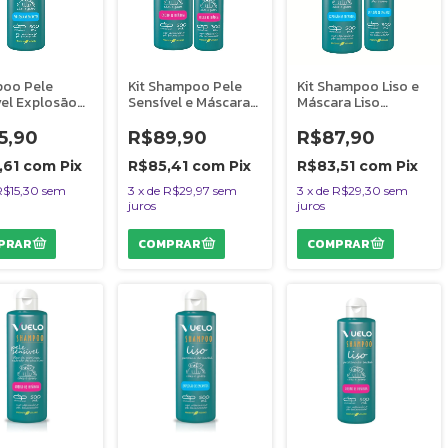
oo Pele
Kit Shampoo Pele
Kit Shampoo Liso e
vel Explosão
Sensível e Máscara
Máscara Liso
cantos Vuelo
Hidratação Cheiro
Explosão de
Pet Cães e
de Infância Vuelo
Encantos Vuelo
5,90
R$89,90
R$87,90
 - 500 ml
Cães
Cães
,61
com
Pix
R$85,41
com
Pix
R$83,51
com
Pix
R$15,30
sem
3
x
de
R$29,97
sem
3
x
de
R$29,30
sem
juros
juros