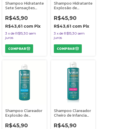
Shampoo Hidratante
Shampoo Hidratante
Sete Sensações
Explosão de
Vuelo Dolce Pet
Encantos Vuelo
Cães e Gatos 500
Dolce Pet Cães e
R$45,90
R$45,90
ml
Gatos - 500 ml
R$43,61
com
Pix
R$43,61
com
Pix
3
x
de
R$15,30
sem
3
x
de
R$15,30
sem
juros
juros
Shampoo Clareador
Shampoo Clareador
Explosão de
Cheiro de Infancia
Encantos Vuelo
Vuelo Dolce Pet
Dolce Pet Cães e
Cães e Gatos - 500
R$45,90
R$45,90