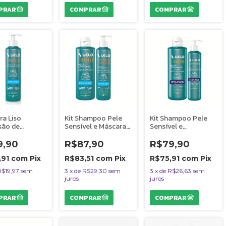
ra Liso
Kit Shampoo Pele
Kit Shampoo Pele
são de
Sensível e Máscara
Sensível e
tos Vuelo
Hidratação
Condicionador Sete
Pet Cães e
Explosão de
Sensações Vuelo
9,90
R$87,90
R$79,90
 - 300 ml
Encantos Vuelo
Cães
Cães
,91
com
Pix
R$83,51
com
Pix
R$75,91
com
Pix
R$19,97
sem
3
x
de
R$29,30
sem
3
x
de
R$26,63
sem
juros
juros