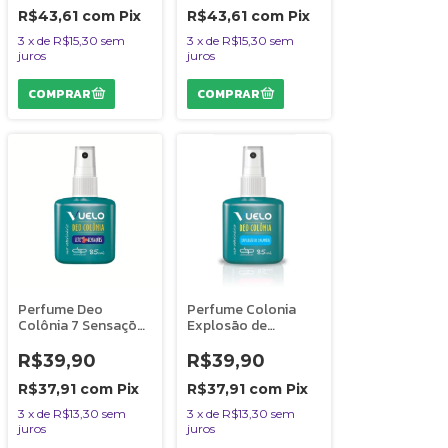
Gatos - 500 ml
ml
R$43,61
com
Pix
R$43,61
com
Pix
3
x
de
R$15,30
sem
3
x
de
R$15,30
sem
juros
juros
Perfume Deo
Perfume Colonia
Colônia 7 Sensações
Explosão de
Vuelo Dolce Pet
Encantos Vuelo
Cães e Gatos 85ml
Dolce Pet Cães e
R$39,90
R$39,90
Gatos - 85 ml
R$37,91
com
Pix
R$37,91
com
Pix
3
x
de
R$13,30
sem
3
x
de
R$13,30
sem
juros
juros