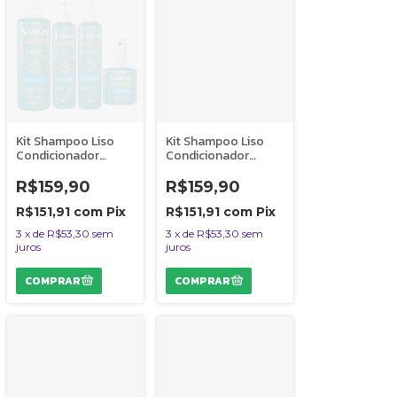
Kit Shampoo Liso
Kit Shampoo Liso
Condicionador
Condicionador
Máscara Liso
Máscara Liso
Perfume Explosão
Perfume Cheiro de
R$159,90
R$159,90
de Encantos Vuelo
Infância Vuelo Cães
R$151,91
com
Pix
R$151,91
com
Pix
3
x
de
R$53,30
sem
3
x
de
R$53,30
sem
juros
juros