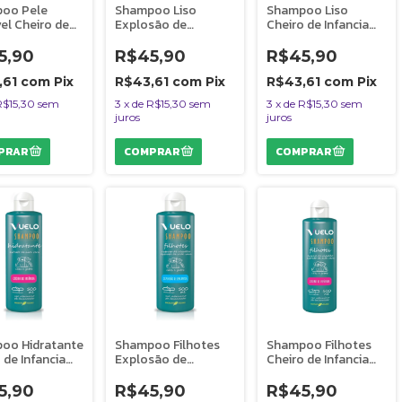
oo Pele
Shampoo Liso
Shampoo Liso
el Cheiro de
Explosão de
Cheiro de Infancia
ia Vuelo Dolce
Encantos Vuelo
Vuelo Dolce Pet
es e Gatos -
Dolce Pet Cães e
Cães e Gatos - 500
5,90
R$45,90
R$45,90
l
Gatos - 500 ml
ml
,61
com
Pix
R$43,61
com
Pix
R$43,61
com
Pix
R$15,30
sem
3
x
de
R$15,30
sem
3
x
de
R$15,30
sem
juros
juros
oo Hidratante
Shampoo Filhotes
Shampoo Filhotes
 de Infancia
Explosão de
Cheiro de Infancia
 Dolce Pet
Encantos Vuelo
Vuelo Dolce Pet
e Gatos - 500
Dolce Pet Cães e
Cães e Gatos - 500
5,90
R$45,90
R$45,90