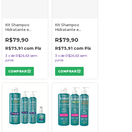
Kit Shampoo
Kit Shampoo
Hidratante e
Hidratante e
Condicionador Sete
Condicionador
Sensações Vuelo
Explosão de
R$79,90
R$79,90
Cães
Encantos Vuelo
Cães
R$75,91
com
Pix
R$75,91
com
Pix
3
x
de
R$26,63
sem
3
x
de
R$26,63
sem
juros
juros