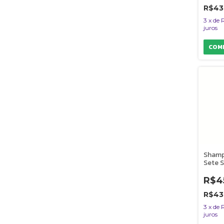
ml
R$43
3
x
de
juros
Shamp
Sete 
Vuelo
Cães 
R$4
ml
R$43
3
x
de
juros