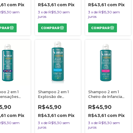
Gatos - 500 ml
ml
,61
com
Pix
R$43,61
com
Pix
R$43,61
com
Pix
R$15,30
sem
3
x
de
R$15,30
sem
3
x
de
R$15,30
sem
juros
juros
oo 2 em 1
Shampoo 2 em 1
Shampoo 2 em 1
Sensações
Explosão de
Cheiro de Infancia
 Dolce Pet
Encantos Vuelo
Vuelo Dolce Pet
e Gatos 500
Dolce Pet Cães e
Cães e Gatos - 500
5,90
R$45,90
R$45,90
Gatos - 500 ml
ml
,61
com
Pix
R$43,61
com
Pix
R$43,61
com
Pix
R$15,30
sem
3
x
de
R$15,30
sem
3
x
de
R$15,30
sem
juros
juros