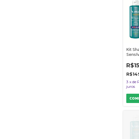
Kit S
Sensív
Condi
Másca
R$1
Sete 
Vuelo
R$14
3
x
de
juros