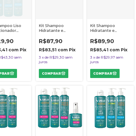
hampoo Liso
Kit Shampoo
Kit Shampoo
cionador
Hidratante e
Hidratante e
ra Liso
Máscara Hidratação
Máscara Hidratação
são de
Explosão de
Cheiro de Infância
29,90
R$87,90
R$89,90
tos Vuelo
Encantos Vuelo
Vuelo Cães
Cães
3,41
com
Pix
R$83,51
com
Pix
R$85,41
com
Pix
R$43,30
sem
3
x
de
R$29,30
sem
3
x
de
R$29,97
sem
juros
juros