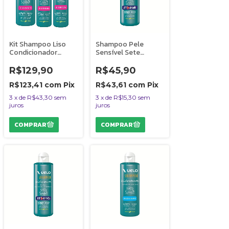
Kit Shampoo Liso
Shampoo Pele
Condicionador
Sensível Sete
Máscara Liso Cheiro
Sensações Vuelo
de Infância Vuelo
Dolce Pet Cães e
R$129,90
R$45,90
Cães
Gatos 500 ml
R$123,41
com
Pix
R$43,61
com
Pix
3
x
de
R$43,30
sem
3
x
de
R$15,30
sem
juros
juros