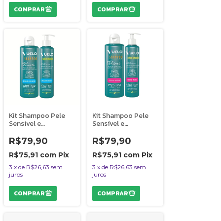
Kit Shampoo Pele
Kit Shampoo Pele
Sensível e
Sensível e
Condicionador
Condicionador
Explosão de
Cheiro de Infância
R$79,90
R$79,90
Encantos Vuelo
Vuelo Cães e Gatos
Cães
R$75,91
com
Pix
R$75,91
com
Pix
3
x
de
R$26,63
sem
3
x
de
R$26,63
sem
juros
juros