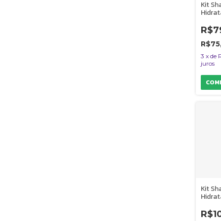
Kit S
Hidrat
Condi
Cheiro
R$7
Vuelo
R$75
3
x
de
juros
Kit S
Hidra
Condi
Perfu
R$1
Sensa