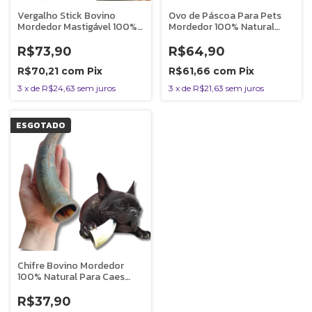
Vergalho Stick Bovino
Ovo de Páscoa Para Pets
Mordedor Mastigável 100%
Mordedor 100% Natural
Natural Para Cães 6 Uni Luv
LUV
R$73,90
R$64,90
R$70,21
com
Pix
R$61,66
com
Pix
3
x
de
R$24,63
sem juros
3
x
de
R$21,63
sem juros
ESGOTADO
Chifre Bovino Mordedor
100% Natural Para Caes
Tamanho P 1 Unidade Luv
R$37,90