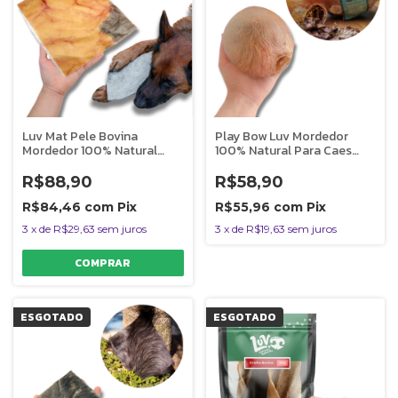
Luv Mat Pele Bovina
Play Bow Luv Mordedor
Mordedor 100% Natural
100% Natural Para Caes
Para Caes 1 Unidade
Bexiga Bovina Recheada
Com Pulmao 1 Unidade
R$88,90
R$58,90
R$84,46
com
Pix
R$55,96
com
Pix
3
x
de
R$29,63
sem juros
3
x
de
R$19,63
sem juros
ESGOTADO
ESGOTADO