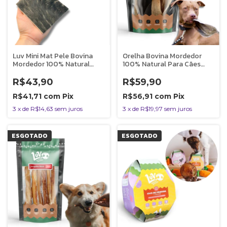
Luv Mini Mat Pele Bovina
Orelha Bovina Mordedor
Mordedor 100% Natural
100% Natural Para Cães
Para Caes 2 Unidades
130g Luv
R$43,90
R$59,90
R$41,71
com
Pix
R$56,91
com
Pix
3
x
de
R$14,63
sem juros
3
x
de
R$19,97
sem juros
ESGOTADO
ESGOTADO