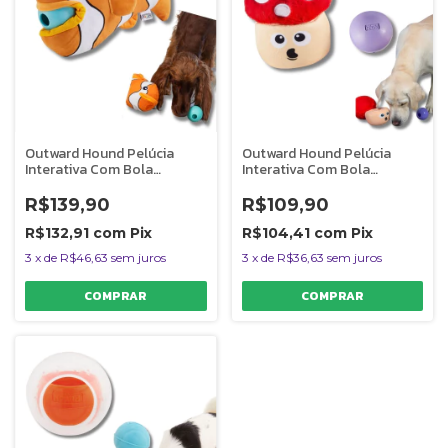
Outward Hound Pelúcia
Outward Hound Pelúcia
Interativa Com Bola
Interativa Com Bola
Dispenser Para Cães Peixe
Dispenser Para Cães
Cogumelo
R$139,90
R$109,90
R$132,91
com
Pix
R$104,41
com
Pix
3
x
de
R$46,63
sem juros
3
x
de
R$36,63
sem juros