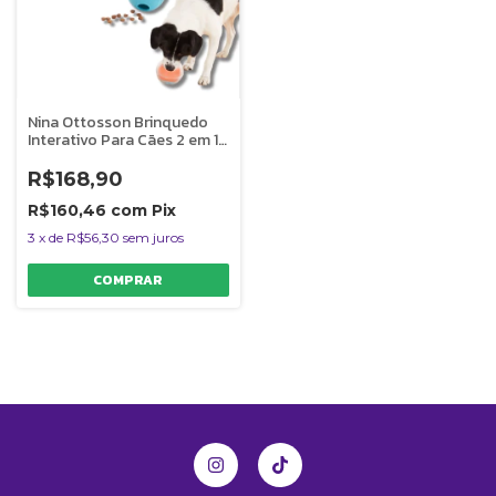
Nina Ottosson Brinquedo
Interativo Para Cães 2 em 1
Topsy Treat Ball Nivel 1
Outward Hound
R$168,90
R$160,46
com
Pix
3
x
de
R$56,30
sem juros